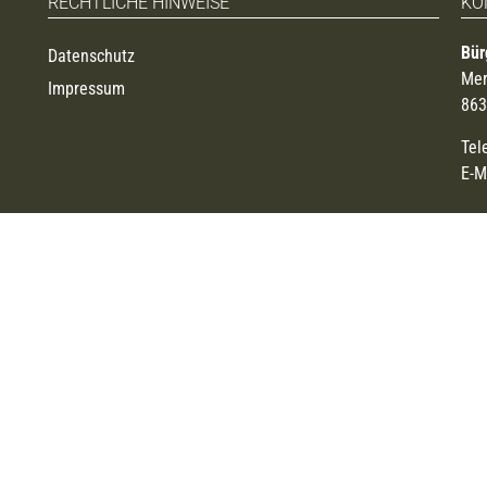
RECHTLICHE HINWEISE
KO
Bür
Datenschutz
Mer
Impressum
863
Tel
E-M