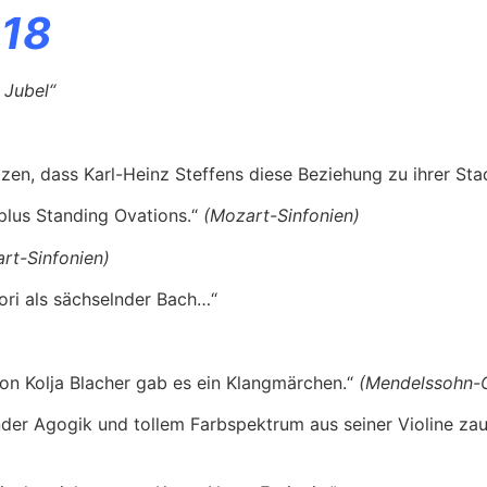
018
 Jubel“
zen, dass Karl-Heinz Steffens diese Beziehung zu ihrer Stad
 plus Standing Ovations.“
(Mozart-Sinfonien)
rt-Sinfonien)
hori als sächselnder Bach…“
von Kolja Blacher gab es ein Klangmärchen.“
(Mendelssohn-O
nder Agogik und tollem Farbspektrum aus seiner Violine za