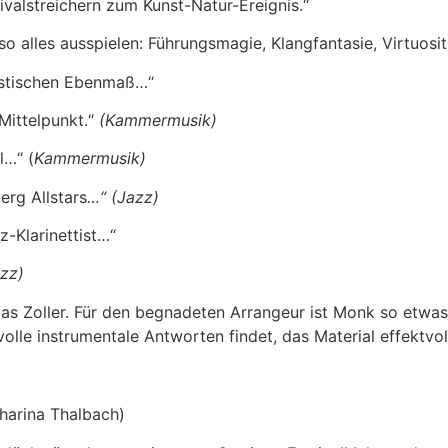
tivalstreichern zum Kunst-Natur-Ereignis.“
 so alles ausspielen: Führungsmagie, Klangfantasie, Virtuos
astischen Ebenmaß…“
Mittelpunkt.“
(Kammermusik)
l…“ (
Kammermusik)
erg Allstars
…“ (Jazz)
z-Klarinettist…“
zz)
s Zoller. Für den begnadeten Arrangeur ist Monk so etwas wi
olle instrumentale Antworten findet, das Material effektvol
harina Thalbach)